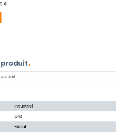
0 €.
 produit
Industriel
Gris
Métal