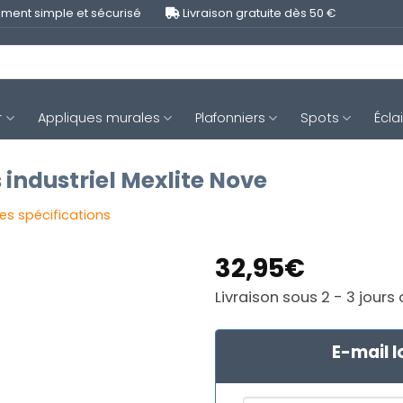
ment simple et sécurisé
Livraison gratuite dès 50 €
r
Appliques murales
Plafonniers
Spots
Écla
 industriel Mexlite Nove
les spécifications
32,95
€
Livraison sous 2 - 3 jours
E-mail l