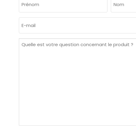
NOM
(NÉCESSAIRE)
Prénom
Nom
E-
mail
(Nécessaire)
Quelle
est
votre
question
concernant
le
produit ?
(Nécessaire)