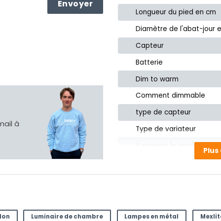
Longueur du pied en cm
Diamètre de l'abat-jour 
Capteur
Batterie
Dim to warm
Comment dimmable
type de capteur
mail à
Type de variateur
Y compris le cordon?
Plus
Réglable en hauteur
Source de lumière fourni
Product ID
lon
Luminaire de chambre
Lampes en métal
Mexlit