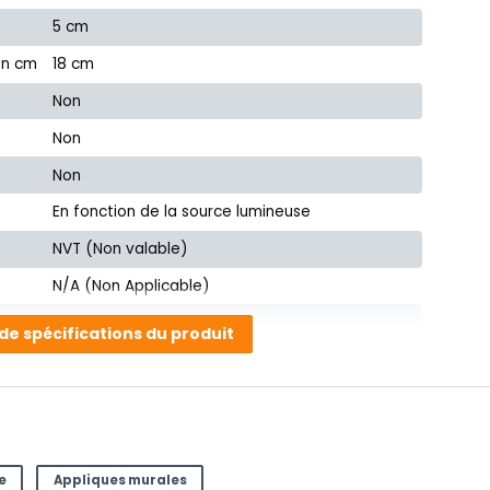
5 cm
en cm
18 cm
Non
Non
Non
En fonction de la source lumineuse
NVT (Non valable)
N/A (Non Applicable)
Oui, avec câble inclus
 de spécifications du produit
Non
e
NVT (Non valable)
32239
e
Appliques murales