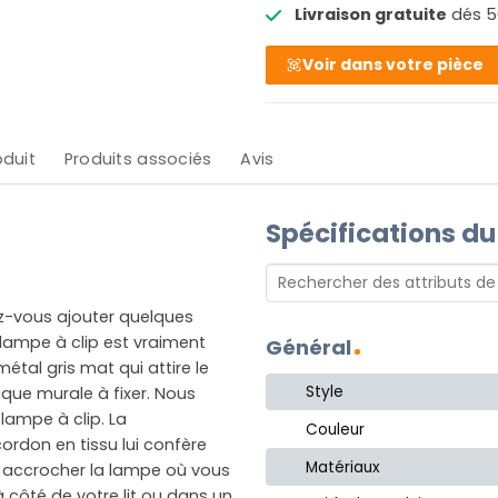
Livraison gratuite
dés 5
Voir dans votre pièce
oduit
Produits associés
Avis
Spécifications du
ez-vous ajouter quelques
 lampe à clip est vraiment
Général
tal gris mat qui attire le
Style
laque murale à fixer. Nous
lampe à clip. La
Couleur
cordon en tissu lui confère
Matériaux
z accrocher la lampe où vous
à côté de votre lit ou dans un