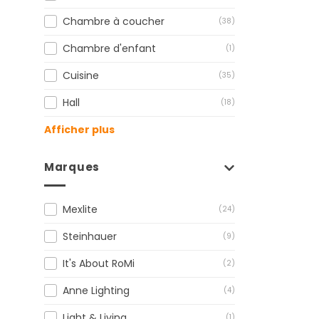
Chambre à coucher
(38)
Chambre d'enfant
(1)
Cuisine
(35)
Hall
(18)
Afficher plus
Marques
Mexlite
(24)
Steinhauer
(9)
It's About RoMi
(2)
Anne Lighting
(4)
Light & Living
(1)