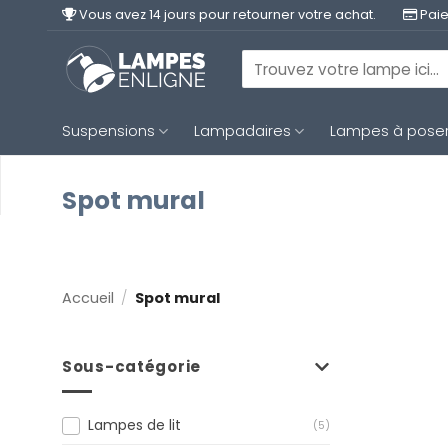
Passer
Vous avez 14 jours pour retourner votre achat.
Paie
au
contenu
Recherche
pour :
Suspensions
Lampadaires
Lampes à pose
Spot mural
Accueil
/
Spot mural
Sous-catégorie
Lampes de lit
(5)