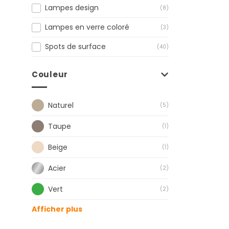
Lampes design
(8)
Lampes en verre coloré
(3)
Spots de surface
(40)
Couleur
Naturel
(5)
Taupe
(1)
Beige
(1)
Acier
(2)
Vert
(2)
Afficher plus