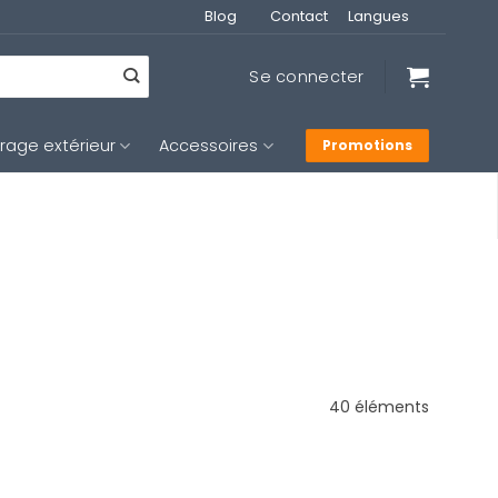
Blog
Contact
Langues
Se connecter
irage extérieur
Accessoires
Promotions
40 éléments