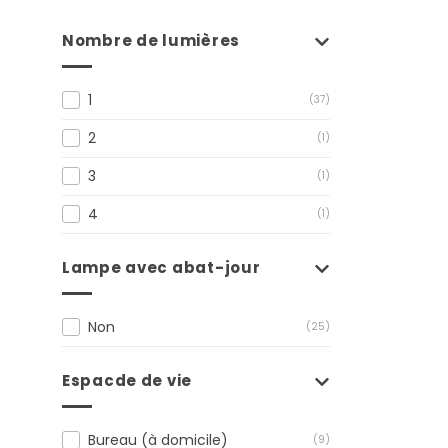
Nombre de lumières
1
(37)
2
(1)
3
(1)
4
(1)
Lampe avec abat-jour
Non
(25)
Espacde de vie
Bureau (à domicile)
(9)