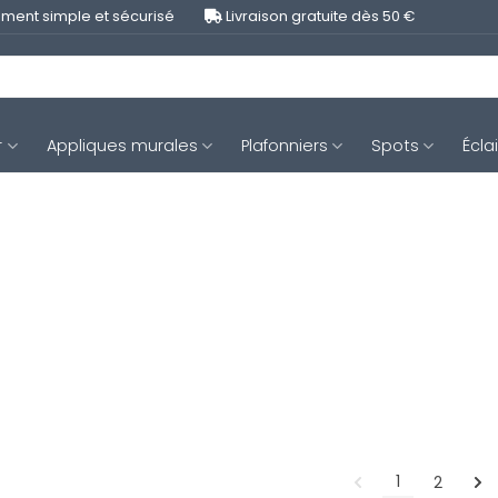
ment simple et sécurisé
Livraison gratuite dès 50 €
r
Appliques murales
Plafonniers
Spots
Écla
1
2