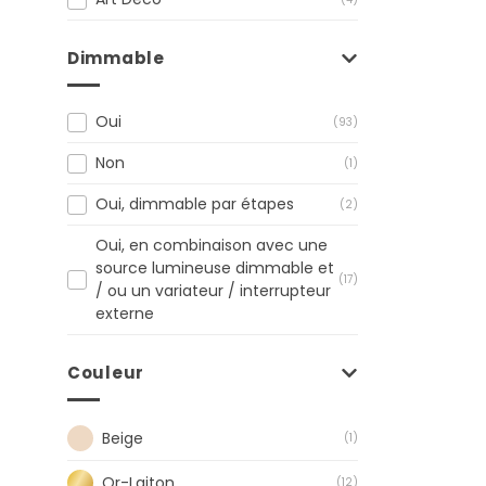
Dimmable
Oui
(93)
Non
(1)
Oui, dimmable par étapes
(2)
Oui, en combinaison avec une
source lumineuse dimmable et
(17)
/ ou un variateur / interrupteur
externe
Couleur
Beige
(1)
Or-Laiton
(12)