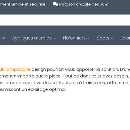
ment simple et sécurisé
Livraison gratuite dès 50 €
r
Appliques murales
Plafonniers
Spots
Écla
Un lampadaire
design pourrait vous apporter la solution. D’une
ement n’importe quelle pièce. Tout ce dont vous avez besoin, c
es lampadaires, avec leurs structures à trois pieds, offrent u
urnissant un éclairage optimal.