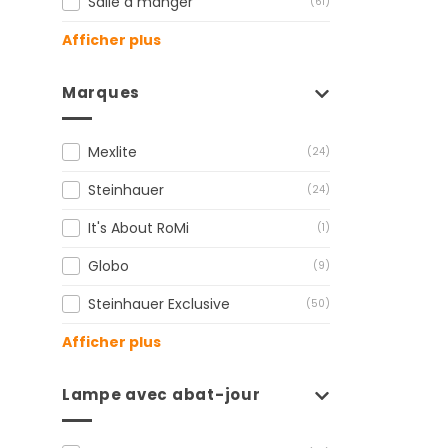
Salle à manger
(61)
Afficher plus
Marques
Mexlite
(24)
Steinhauer
(24)
It's About RoMi
(1)
Globo
(9)
Steinhauer Exclusive
(50)
Afficher plus
Lampe avec abat-jour