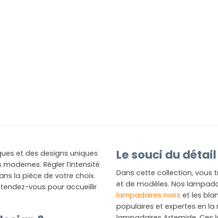
Le souci du détail
ques et des designs uniques
s modernes. Régler l’intensité
Dans cette collection, vous
ns la pièce de votre choix.
et de modèles. Nos lampadair
attendez-vous pour accueillir
lampadaires noirs
et les bla
populaires et expertes en la m
lampadaires Artemide. Ces 