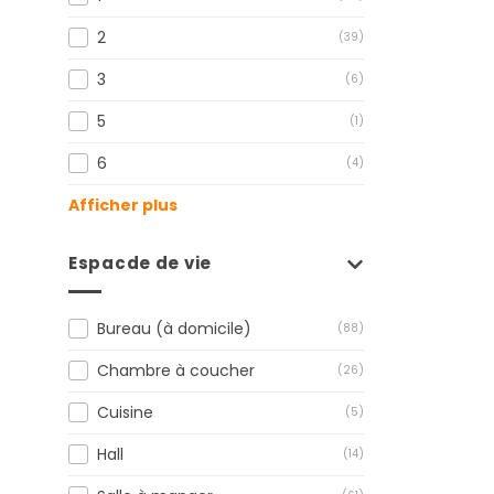
2
(39)
3
(6)
5
(1)
6
(4)
Afficher plus
Espacde de vie
Bureau (à domicile)
(88)
Chambre à coucher
(26)
Cuisine
(5)
Hall
(14)