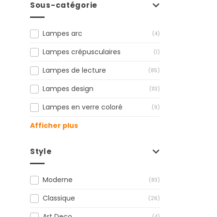
Sous-catégorie
Lampes arc
(4)
Lampes crépusculaires
(1)
Lampes de lecture
(85)
Lampes design
(113)
Lampes en verre coloré
(9)
Afficher plus
Style
Moderne
(83)
Classique
(26)
Art Deco
(4)