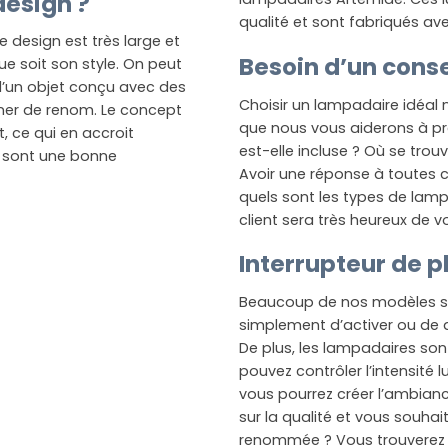
design ?
qualité et sont fabriqués av
 de design est très large et
Besoin d’un conse
ue soit son style. On peut
 d’un objet conçu avec des
Choisir un lampadaire idéal n
gner de renom. Le concept
que nous vous aiderons à pr
 ce qui en accroit
est-elle incluse ? Où se trou
sont une bonne
Avoir une réponse à toutes 
quels sont les types de lamp
client sera très heureux de vo
Interrupteur de p
Beaucoup de nos modèles sont
simplement d’activer ou de d
De plus, les lampadaires son
pouvez contrôler l’intensité 
vous pourrez créer l’ambian
sur la qualité et vous souha
renommée ? Vous trouverez i