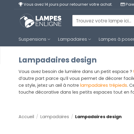
Passer
Vous avez 14 jours pour retourner votre achat.
Paie
au
contenu
Recherche
pour :
Suspensions
Lampadaires
Lampes à pose
Lampadaires design
Vous avez besoin de lumière dans un petit espace ?
d’autre part parce qu’il vous permet de décorer facil
ce style, jetez un œil à notre
lampadaires trépieds
. C
touche décorative dans les petits espaces tout en fo
Accueil
/
Lampadaires
/
Lampadaires design