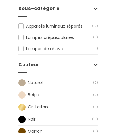
Sous-catégorie
Appareils lumineux séparés
(12)
Lampes crépusculaires
(5)
Lampes de chevet
(11)
Couleur
Naturel
(2)
Beige
(2)
Or-Laiton
(6)
Noir
(10)
Marron
(6)