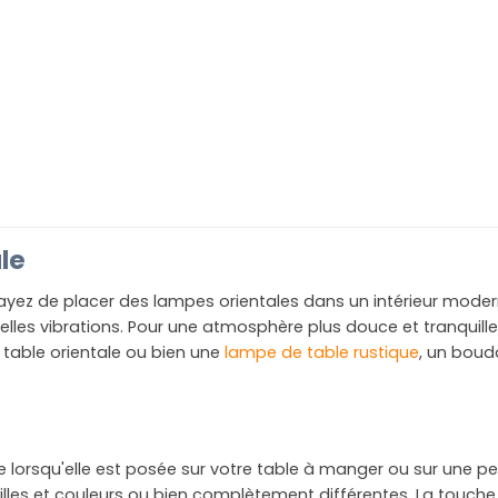
le
yez de placer des lampes orientales dans un intérieur moderne
belles vibrations. Pour une atmosphère plus douce et tranquil
table orientale ou bien une
lampe de table rustique
, un boud
lorsqu'elle est posée sur votre table à manger ou sur une pe
les et couleurs ou bien complètement différentes. La touche