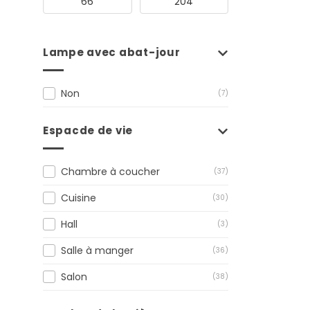
Lampe avec abat-jour
Non
(7)
Espacde de vie
Chambre à coucher
(37)
Cuisine
(30)
Hall
(3)
Salle à manger
(36)
Salon
(38)