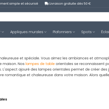
ment simple et sécurisé
Livraison gratuite dès 50 €
r
Appliques murales
Plafonniers
Spots
Écla
 chaleureuse et spéciale. Vous aimez les ambiances et atmos
tre maison. Nos
lampes de table
orientales se reconnaissent pa
'aspect ajouré des lampes orientales permet de créer des j
 romantique et chaleureuse dans votre maison. Alors quelle 
ales