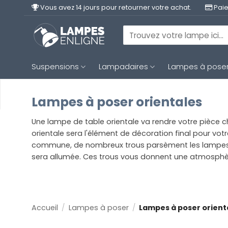
Passer
Vous avez 14 jours pour retourner votre achat.
Paie
au
contenu
Recherche
pour :
Suspensions
Lampadaires
Lampes à pose
Lampes à poser orientales
Une lampe de table orientale va rendre votre pièce
orientale sera l'élément de décoration final pour vo
commune, de nombreux trous parsèment les lampes. L
sera allumée. Ces trous vous donnent une atmosphère
Accueil
/
Lampes à poser
/
Lampes à poser orient