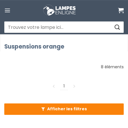
Passer
au
contenu
Recherche
pour :
Suspensions orange
8 éléments
1
Afficher les filtres