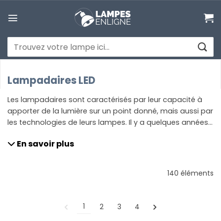
Passer
au
contenu
Recherche
pour :
Lampadaires LED
Les lampadaires sont caractérisés par leur capacité à
apporter de la lumière sur un point donné, mais aussi par
les technologies de leurs lampes. Il y a quelques années,
la technologie
LED
est venue remplacer les lampadaires
En savoir plus
halogènes classiques. Pour explorer une variété encore
plus grande de styles et technologies, jetez un œil à
notre gamme de
lampes liseuses
. Ici, vous découvrirez
140 éléments
des lampadaires conçus spécifiquement pour la lecture,
offrant un éclairage ciblé et confortable, parfait pour
vos moments de détente et de lecture. Les lampadaires
1
2
3
4
à ampoules LED intégrés se développent de plus en plus,