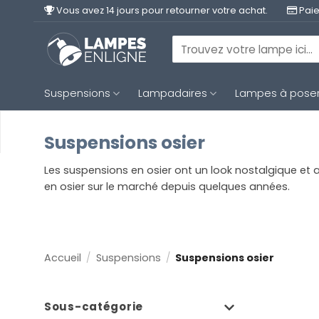
Passer
Vous avez 14 jours pour retourner votre achat.
Paie
au
contenu
Recherche
pour :
Suspensions
Lampadaires
Lampes à pose
Suspensions osier
Les suspensions en osier ont un look nostalgique et a
en osier sur le marché depuis quelques années.
Accueil
/
Suspensions
/
Suspensions osier
Sous-catégorie