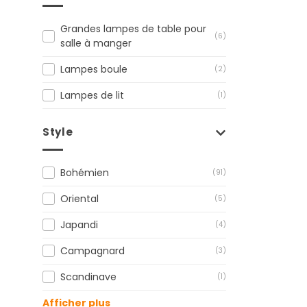
Grandes lampes de table pour
(6)
salle à manger
Lampes boule
(2)
Lampes de lit
(1)
Style
Bohémien
(91)
Oriental
(5)
Japandi
(4)
Campagnard
(3)
Scandinave
(1)
Afficher plus