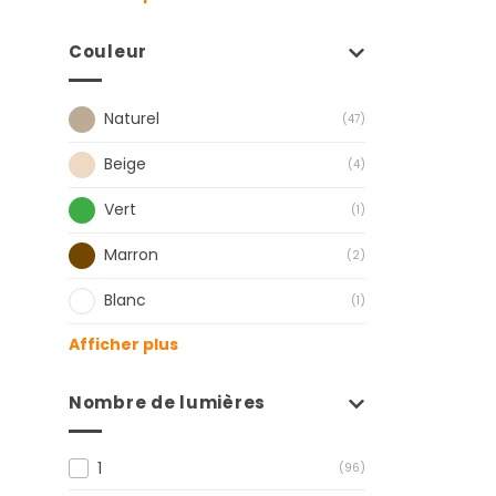
Couleur
Naturel
(47)
Beige
(4)
Vert
(1)
Marron
(2)
Blanc
(1)
Afficher plus
Nombre de lumières
1
(96)