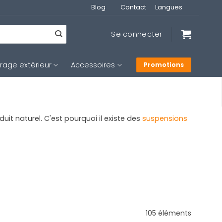
Blog
Contact
Langues
Se connecter
irage extérieur
Accessoires
Promotions
it naturel. C'est pourquoi il existe des
suspensions
105 éléments