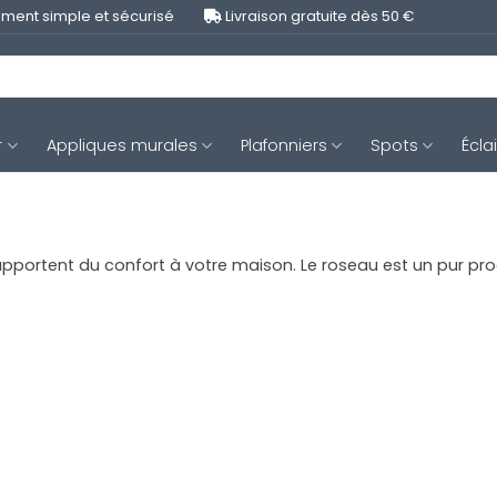
ment simple et sécurisé
Livraison gratuite dès 50 €
r
Appliques murales
Plafonniers
Spots
Écla
pportent du confort à votre maison. Le roseau est un pur produ