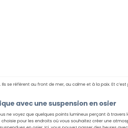
 Ils se réfèrent au front de mer, au calme et à la paix. Et c’
ique avec une suspension en osier
us ne voyez que quelques points lumineux perçant à travers l
choisie pour les endroits où vous souhaitez créer une atmos
suspendues en osier. Ici, vous pouvez passer des heures avec