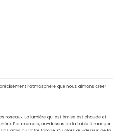
est précisément l’atmosphère que nous aimons créer
es roseaux. La lumière qui est émise est chaude et
phère. Par exemple, au-dessus de la table à manger.
 vos amis ou votre famille. Ou alors au-dessus de la