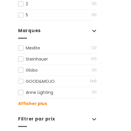
2
(3)
5
(6)
Marques
Mexlite
(2)
Steinhauer
(17)
Globo
(3)
GOOD&MOJO
(64)
Anne Lighting
(3)
Afficher plus
Filtrer par prix