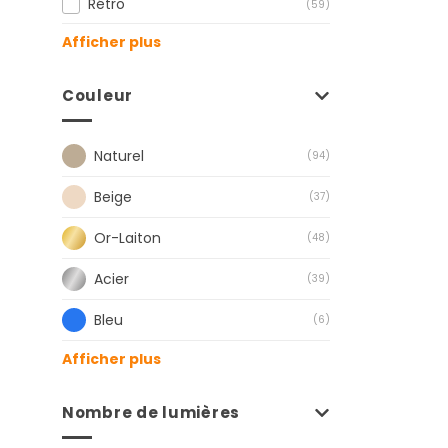
Rétro
(59)
Afficher plus
Couleur
Naturel
(94)
Beige
(37)
Or-Laiton
(48)
Acier
(39)
Bleu
(6)
Afficher plus
Nombre de lumières