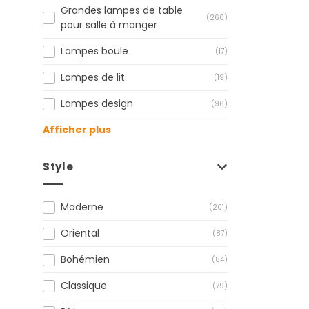
Grandes lampes de table
(260)
pour salle à manger
Lampes boule
(17)
Lampes de lit
(19)
Lampes design
(96)
Afficher plus
Style
Moderne
(201)
Oriental
(87)
Bohémien
(84)
Classique
(79)