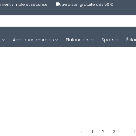
ment simple et sécurisé
Livraison gratuite dès 50 €
r
Appliques murales
Plafonniers
Spots
Écla
1
2
3
…