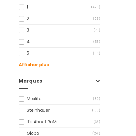
1
(428)
2
(25)
3
(75)
4
(53)
5
(56)
Afficher plus
Marques
Mexlite
(59)
Steinhauer
(158)
It's About RoMi
(33)
Globo
(241)