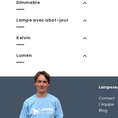
Dimmable
Lampe avec abat-jour
Kelvin
Lumen
Lampesen
Contact
L'équipe
Blog