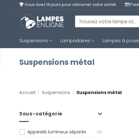
Passer
Vous avez 14 jours pour retourner votre achat.
Paie
au
contenu
Recherche
pour :
Suspensions
Lampadaires
Lampes à pose
Suspensions métal
Accueil
/
Suspensions
/
Suspensions métal
Sous-catégorie
Appareils lumineux séparés
(6)