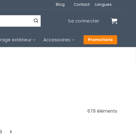
Blog
Contact
Langues
Se connecter
irage extérieur
Accessoires
Promotions
679 éléments
19