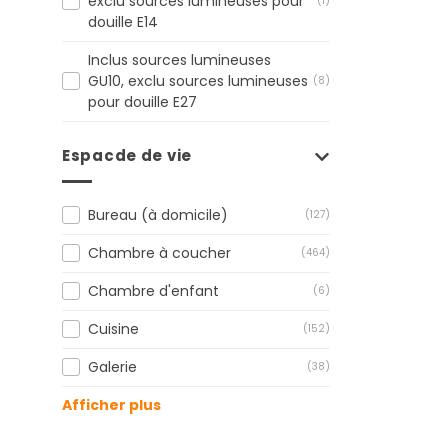
exclu sources lumineuses pour
(1)
douille E14
Inclus sources lumineuses
GU10, exclu sources lumineuses
(8)
pour douille E27
Espacde de vie
Bureau (à domicile)
(127)
Chambre à coucher
(464)
Chambre d'enfant
(6)
Cuisine
(152)
Galerie
(38)
Afficher plus