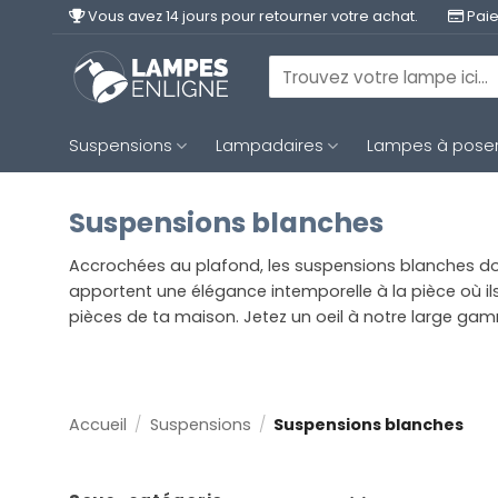
Passer
Vous avez 14 jours pour retourner votre achat.
Paie
au
contenu
Recherche
pour :
Suspensions
Lampadaires
Lampes à pose
Suspensions blanches
Accrochées au plafond, les suspensions blanches donne
apportent une élégance intemporelle à la pièce où i
pièces de ta maison. Jetez un oeil à notre large g
Accueil
/
Suspensions
/
Suspensions blanches