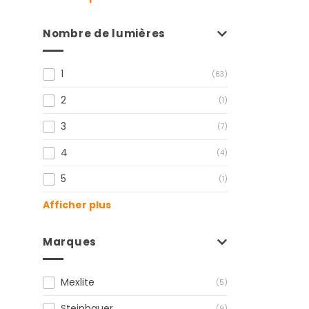
Nombre de lumières
1
(63)
2
(1)
3
(7)
4
(4)
5
(1)
Afficher plus
Marques
Mexlite
(5)
Steinhauer
(9)