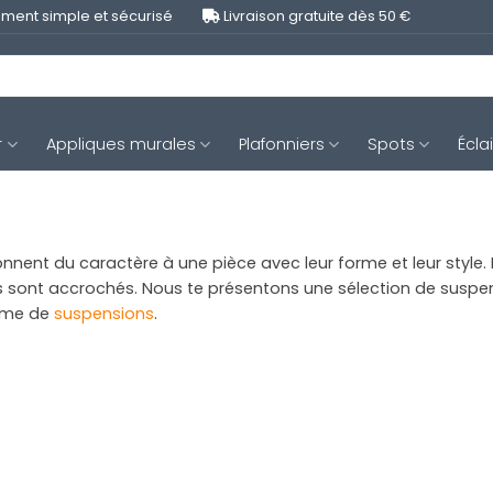
ment simple et sécurisé
Livraison gratuite dès 50 €
r
Appliques murales
Plafonniers
Spots
Écla
nt du caractère à une pièce avec leur forme et leur style. Lo
ls sont accrochés. Nous te présentons une sélection de suspe
amme de
suspensions
.