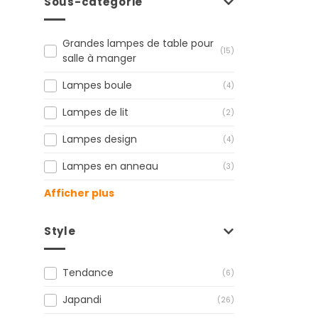
Sous-catégorie
Grandes lampes de table pour
(15)
salle à manger
Lampes boule
(4)
Lampes de lit
(2)
Lampes design
(4)
Lampes en anneau
(3)
Afficher plus
Style
Tendance
(6)
Japandi
(26)