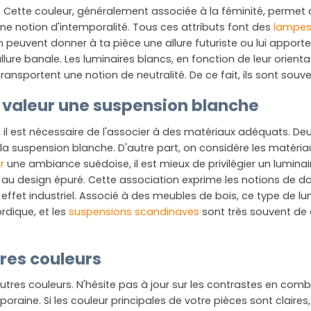
 Cette couleur, généralement associée à la féminité, permet d'
une notion d'intemporalité. Tous ces attributs font des
lampes
gn peuvent donner à ta pièce une allure futuriste ou lui appor
lure banale. Les luminaires blancs, en fonction de leur orienta
transportent une notion de neutralité. De ce fait, ils sont sou
 valeur une suspension blanche
s, il est nécessaire de l'associer à des matériaux adéquats. 
la suspension blanche. D'autre part, on considère les matériaux
er
une ambiance suédoise, il est mieux de privilégier un luminai
 au design épuré. Cette association exprime les notions de d
effet industriel. Associé à des meubles de bois, ce type de lum
ordique, et les
suspensions scandinaves
sont très souvent de 
tres couleurs
'autres couleurs. N'hésite pas à jour sur les contrastes en c
aine. Si les couleur principales de votre pièces sont claires,