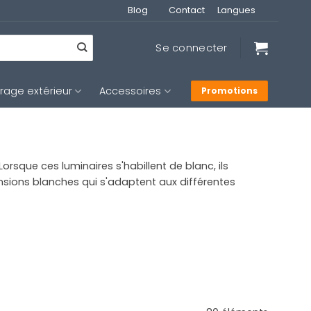
Blog
Contact
Langues
Se connecter
irage extérieur
Accessoires
Promotions
rsque ces luminaires s'habillent de blanc, ils
nsions blanches qui s'adaptent aux différentes