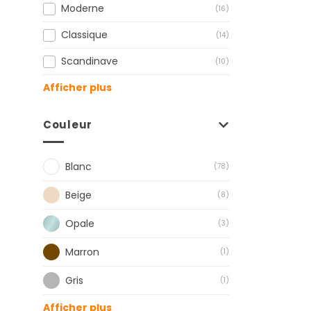
Moderne
(16)
Classique
(14)
Scandinave
(10)
Afficher plus
Couleur
Blanc
(78)
Beige
(8)
Opale
(3)
Marron
(1)
Gris
(1)
Afficher plus