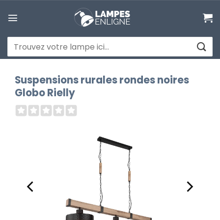
Passer
au
contenu
Recherche
pour :
Suspensions rurales rondes noires
Globo Rielly