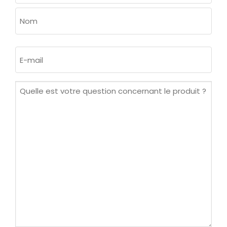
Prénom
Nom
E-
mail
(Nécessaire)
Quelle
est
votre
question
concernant
le
produit ?
(Nécessaire)