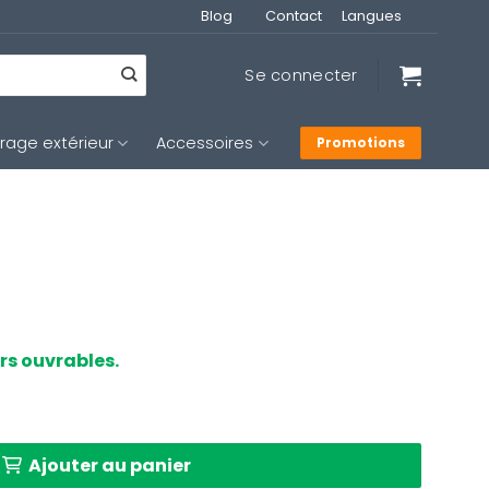
Blog
Contact
Langues
Se connecter
irage extérieur
Accessoires
Promotions
urs ouvrables.
nsparente couleur sable Light & Living Elati
Ajouter au panier