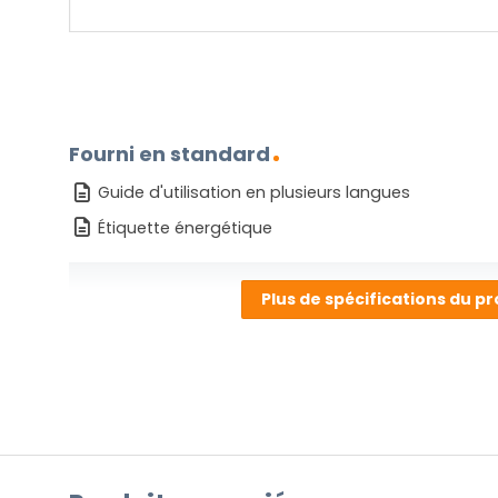
Fourni en standard
Guide d'utilisation en plusieurs langues
Étiquette énergétique
Plus de spécifications du pr
AVEZ-VOUS UNE QUESTION ?
Contactez-nous. Vous pouvez nous joindre par e-
l'adresse
info@lampesenligne.fr
.