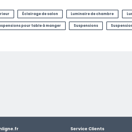
rieur
Éclairage de salon
Luminaire de chambre
Lu
uspensions pour table à manger
Suspensions
Suspension
ligne.fr
Service Clients