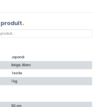
 produit
Japandi
Beige, Blanc
Textile
1 kg
50 cm