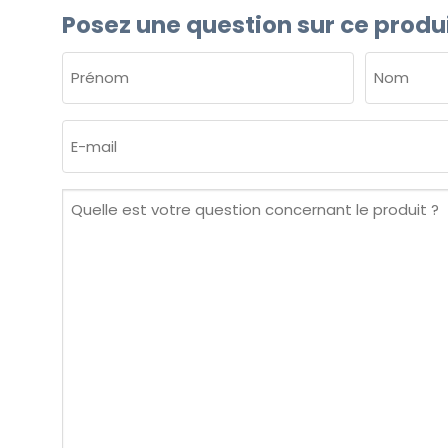
Posez une question sur ce produ
NOM
(NÉCESSAIRE)
Prénom
Nom
E-
mail
(Nécessaire)
Quelle
est
votre
question
concernant
le
produit ?
(Nécessaire)