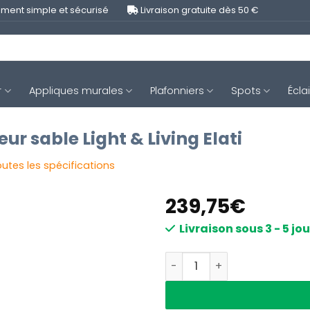
ment simple et sécurisé
Livraison gratuite dès 50 €
r
Appliques murales
Plafonniers
Spots
Écla
r sable Light & Living Elati
outes les spécifications
239,75
€
Livraison sous 3 - 5 jo
quantité de Suspension tra