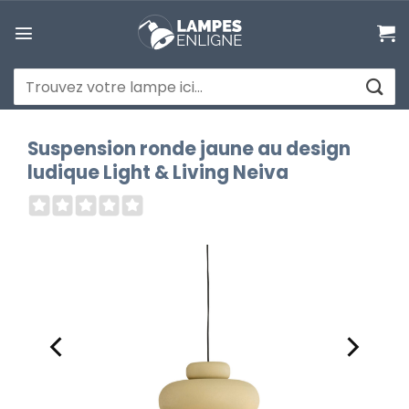
Passer
au
contenu
Recherche
pour :
Suspension ronde jaune au design
ludique Light & Living Neiva