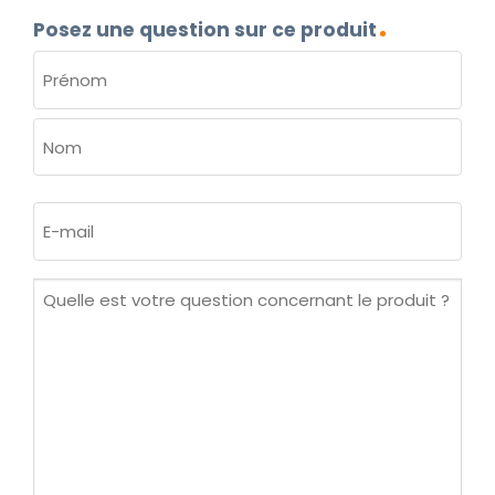
Posez une question sur ce produit
NOM
(NÉCESSAIRE)
Prénom
Nom
E-
mail
(Nécessaire)
Quelle
est
votre
question
concernant
le
produit ?
(Nécessaire)