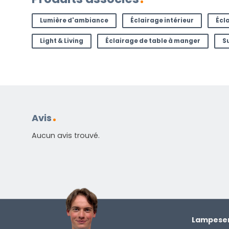
Lumière d'ambiance
Éclairage intérieur
Écl
Light & Living
Éclairage de table à manger
S
Fourni en standard
Guide d'utilisation en plusieurs langues
Étiquette énergétique
Avis
AVEZ-VOUS UNE QUESTION ?
Aucun avis trouvé.
Contactez-nous. Vous pouvez nous joindre par e-
l'adresse
info@lampesenligne.fr
.
Lampesen