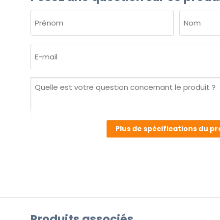
NOM
(NÉCESSAIRE)
Prénom
Nom
E-
mail
(Nécessaire)
Quelle
est
votre
question
Plus de spécifications du pr
concernant
le
produit ?
(Nécessaire)
Produits associés