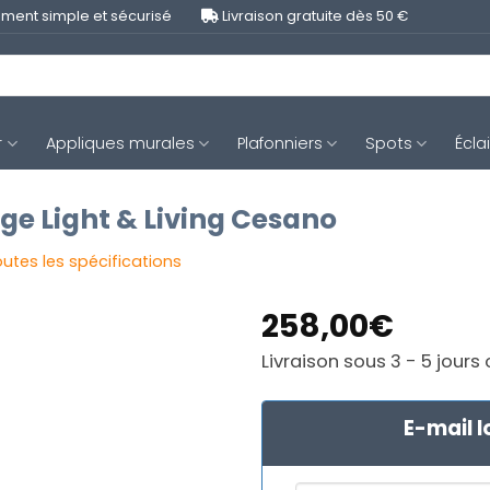
ment simple et sécurisé
Livraison gratuite dès 50 €
r
Appliques murales
Plafonniers
Spots
Écla
ige Light & Living Cesano
outes les spécifications
258,00
€
Livraison sous 3 - 5 jours
E-mail l