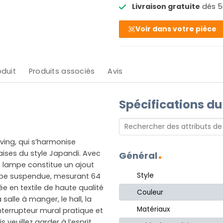
Livraison gratuite
dés 5
Voir dans votre pièce
oduit
Produits associés
Avis
Spécifications du
ving, qui s’harmonise
aises du style Japandi. Avec
Général
e lampe constitue un ajout
Style
mpe suspendue, mesurant 64
e en textile de haute qualité
Couleur
salle à manger, le hall, la
Matériaux
nterrupteur mural pratique et
s veuillez garder à l’esprit