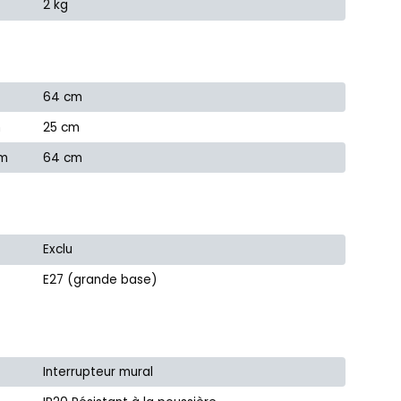
2 kg
64 cm
m
25 cm
cm
64 cm
Exclu
E27 (grande base)
Interrupteur mural