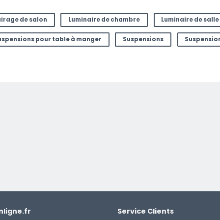
airage de salon
Luminaire de chambre
Luminaire de sall
uspensions pour table à manger
Suspensions
Suspension
mail à
ligne.fr
Service Clients