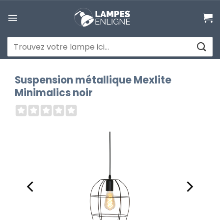
Passer
au
contenu
Recherche
pour :
Suspension métallique Mexlite
Minimalics noir