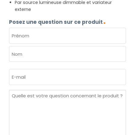
Par source lumineuse dimmable et variateur
externe
Posez une question sur ce produit
NOM
(NÉCESSAIRE)
Prénom
Nom
E-
mail
(Nécessaire)
Quelle
est
votre
question
concernant
le