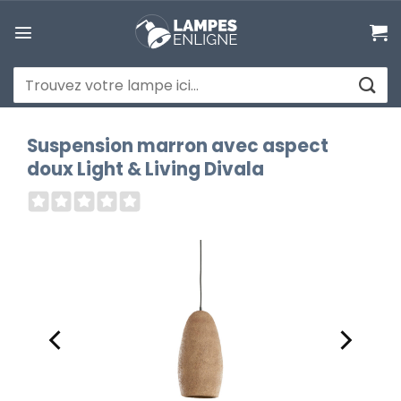
Passer
au
contenu
Recherche
pour :
Suspension marron avec aspect
doux Light & Living Divala