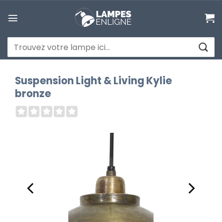
Passer
au
contenu
Recherche
pour :
Suspension Light & Living Kylie
bronze