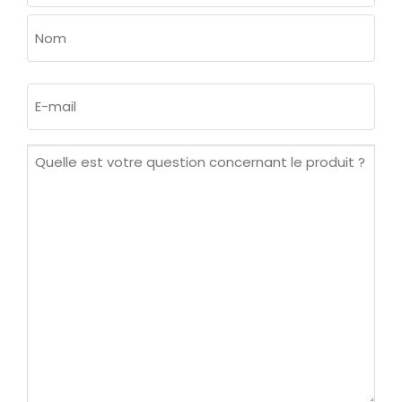
Prénom
Nom
E-
mail
(Nécessaire)
Quelle
est
votre
question
concernant
le
produit ?
(Nécessaire)