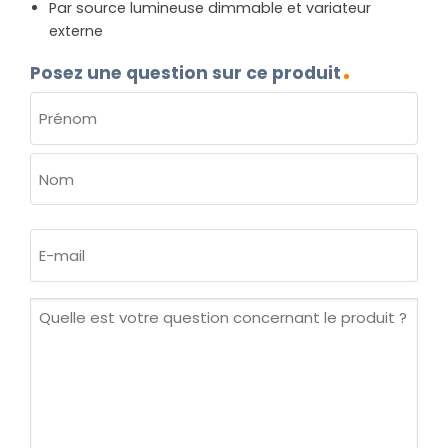
Par source lumineuse dimmable et variateur
externe
Posez une question sur ce produit
NOM
(NÉCESSAIRE)
Prénom
Nom
E-
mail
(Nécessaire)
Quelle
est
votre
question
concernant
le