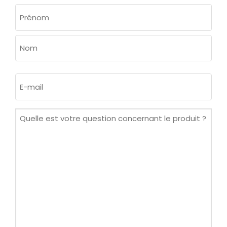
NOM
(NÉCESSAIRE)
Prénom
Nom
E-
mail
(Nécessaire)
Quelle
est
votre
question
concernant
le
produit ?
(Nécessaire)