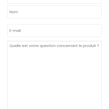
Prénom
Nom
E-
mail
(Nécessaire)
Quelle
est
votre
question
concernant
le
produit ?
(Nécessaire)