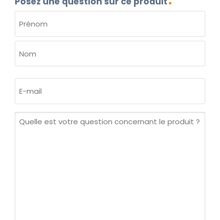
Posez une question sur ce produit
NOM
(NÉCESSAIRE)
Prénom
Nom
E-
mail
(Nécessaire)
Quelle
est
votre
question
concernant
le
produit ?
(Nécessaire)