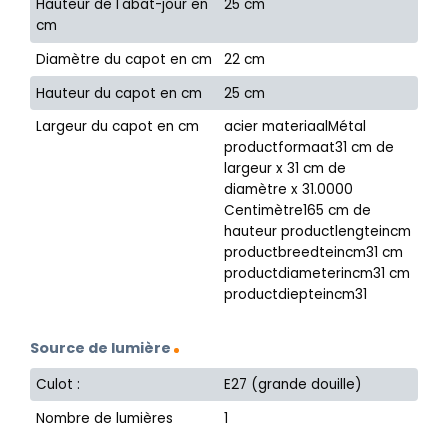
Hauteur de l'abat-jour en
25 cm
cm
Diamètre du capot en cm
22 cm
Hauteur du capot en cm
25 cm
Largeur du capot en cm
acier materiaalMétal
productformaat31 cm de
largeur x 31 cm de
diamètre x 31.0000
Centimètre165 cm de
hauteur productlengteincm
productbreedteincm31 cm
productdiameterincm31 cm
productdiepteincm31
Source de lumière
Culot :
E27 (grande douille)
Nombre de lumières
1