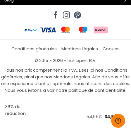
Conditions générales
Mentions Légales
Cookies
© 2015 - 2026 - Lichtxpert B.V.
Tous nos prix comprennent la TVA. Lisez ici nos Conditions
générales, ainsi que nos Mentions Légales. Afin de vous offrir
une expérience d'achat optimale, nous utilisons des cookies.
Nous vous ivitons à voir notre politique de confidentialité.
36% de
réduction
Le
Le
54,95
€
34,95
€
prix
prix
initial
actue