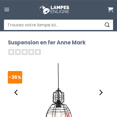
Passer
au
contenu
Recherche
pour :
Suspension en fer Anne Mark
-36%