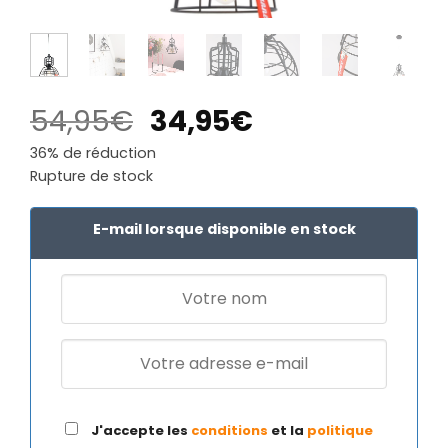
Le
Le
54,95
€
34,95
€
prix
prix
36% de réduction
initial
actuel
Rupture de stock
était :
est :
54,95€.
34,95€.
E-mail lorsque disponible en stock
J'accepte les
conditions
et la
politique