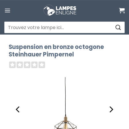
Passer
au
contenu
Recherche
pour :
Suspension en bronze octogone
Steinhauer Pimpernel