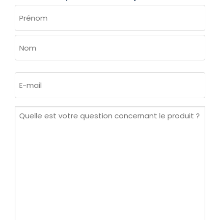
NOM
(NÉCESSAIRE)
Prénom
Nom
E-
mail
(Nécessaire)
Quelle
est
votre
question
concernant
le
produit ?
(Nécessaire)