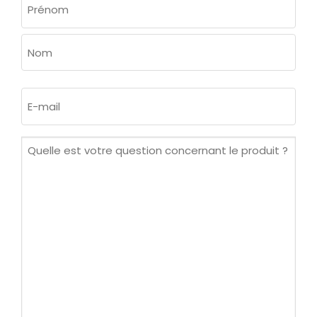
(NÉCESSAIRE)
Prénom
Nom
E-
mail
(Nécessaire)
Quelle
est
votre
question
concernant
le
produit ?
(Nécessaire)