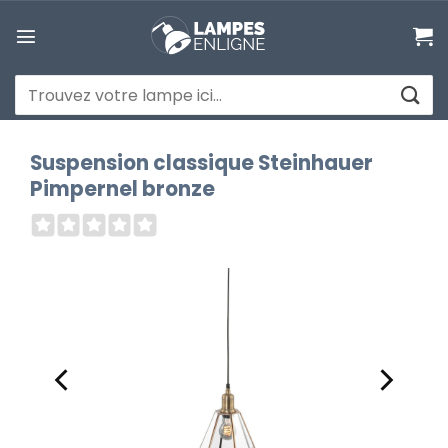
Passer
au
contenu
Recherche
pour :
Suspension classique Steinhauer
Pimpernel bronze