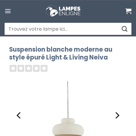
Passer
au
contenu
Recherche
pour :
Suspension blanche moderne au
style épuré Light & Living Neiva