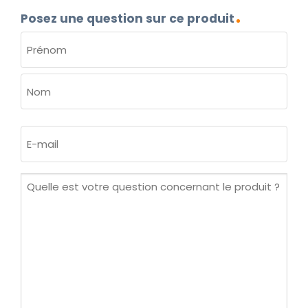
Posez une question sur ce produit
NOM
(NÉCESSAIRE)
Prénom
Nom
E-
mail
(Nécessaire)
Quelle
est
votre
question
concernant
le
produit ?
(Nécessaire)