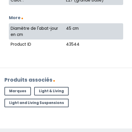
Culot :
E27 (grande base)
More
Diamètre de l'abat-jour
45 cm
en cm
Product ID
43544
Produits associés
Marques
Light & Living
Light and Living Suspensions