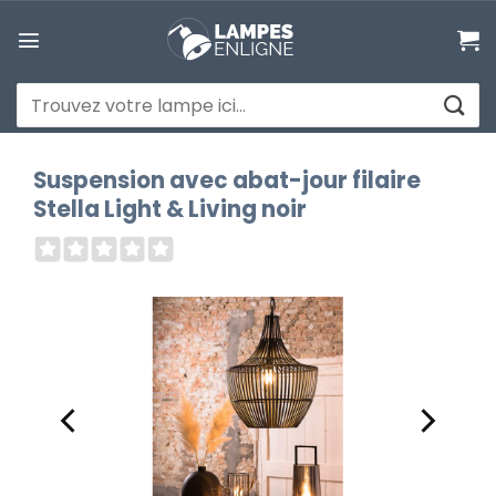
Passer
au
contenu
Recherche
pour :
Suspension avec abat-jour filaire
Stella Light & Living noir