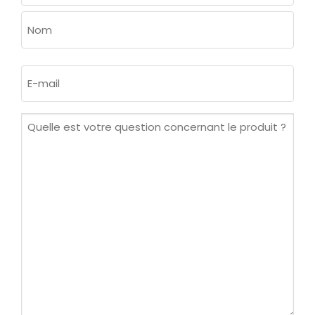
Prénom
Nom
E-
mail
(Nécessaire)
Quelle
est
votre
question
concernant
le
produit ?
(Nécessaire)