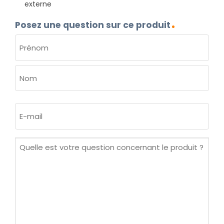
externe
Posez une question sur ce produit
NOM
(NÉCESSAIRE)
Prénom
Nom
E-
mail
(Nécessaire)
Quelle
est
votre
question
concernant
le
produit ?