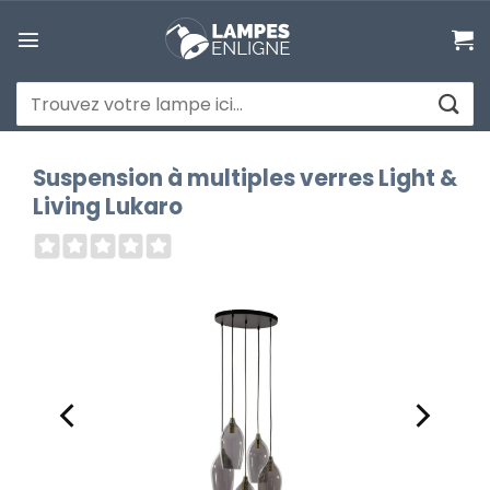
Passer
au
contenu
Recherche
pour :
Suspension à multiples verres Light &
Living Lukaro