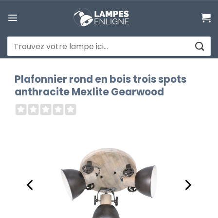
Passer
au
contenu
Recherche
pour :
Plafonnier rond en bois trois spots
anthracite Mexlite Gearwood