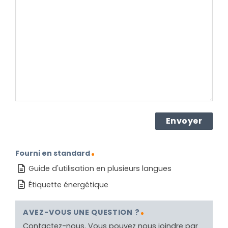
concernant
le
produit ?
(Nécessaire)
Fourni en standard
Guide d'utilisation en plusieurs langues
Étiquette énergétique
AVEZ-VOUS UNE QUESTION ?
Contactez-nous. Vous pouvez nous joindre par