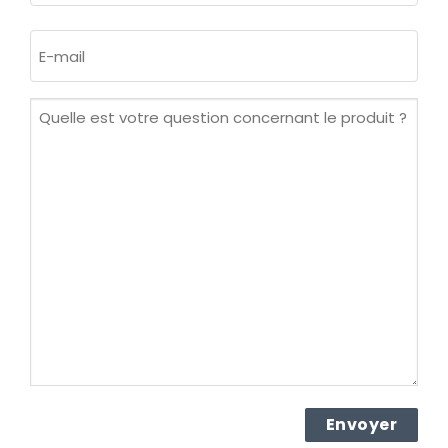
Nom
E-
mail
(Nécessaire)
Quelle
est
votre
question
concernant
le
produit ?
(Nécessaire)