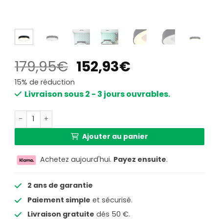
Le
Le
179,95
€
152,93
€
prix
prix
15% de réduction
initial
actuel
Livraison sous 2 - 3 jours ouvrables.
était :
est :
quantité de Plafonnier moderne LED Steinhauer noir
179,95€.
152,93€.
Ajouter au panier
Achetez aujourd'hui.
Payez ensuite
.
2 ans de garantie
Paiement simple
et sécurisé.
Livraison gratuite
dés 50 €.