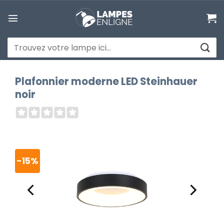
Passer
au
contenu
Recherche
pour :
Plafonnier moderne LED Steinhauer
noir
-15%