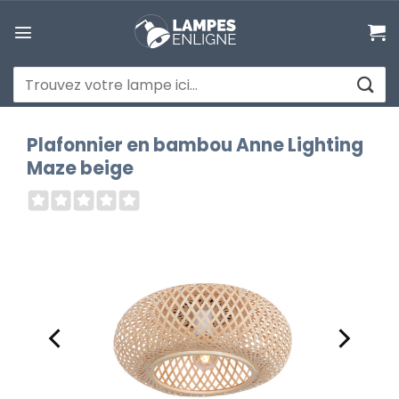
Passer
au
contenu
Recherche
pour :
Plafonnier en bambou Anne Lighting
Maze beige