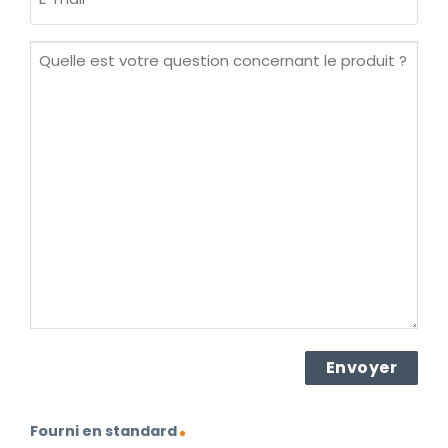
mail
(Nécessaire)
Quelle
est
votre
question
concernant
le
produit ?
(Nécessaire)
Fourni en standard