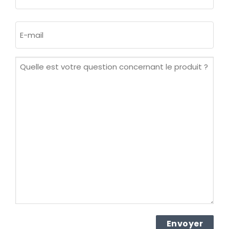
Nom
E-
mail
(Nécessaire)
Quelle
est
votre
question
concernant
le
produit ?
(Nécessaire)