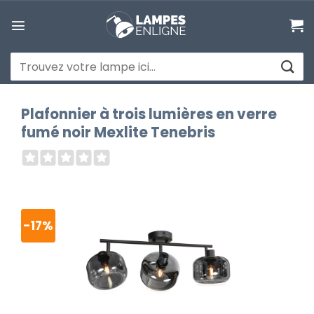
Passer
au
contenu
Recherche
pour :
Plafonnier à trois lumières en verre
fumé noir Mexlite Tenebris
-17%