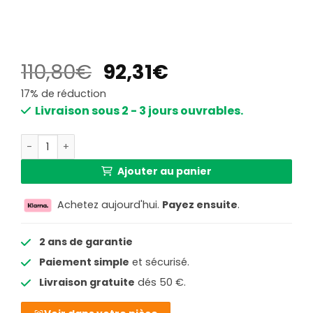
Le
Le
110,80
€
92,31
€
prix
prix
17% de réduction
initial
actuel
Livraison sous 2 - 3 jours ouvrables.
était :
est :
quantité de Plafonnier à trois lumières en verre fumé noir
110,80€.
92,31€.
Ajouter au panier
Achetez aujourd'hui.
Payez ensuite
.
2 ans de garantie
Paiement simple
et sécurisé.
Livraison gratuite
dés 50 €.