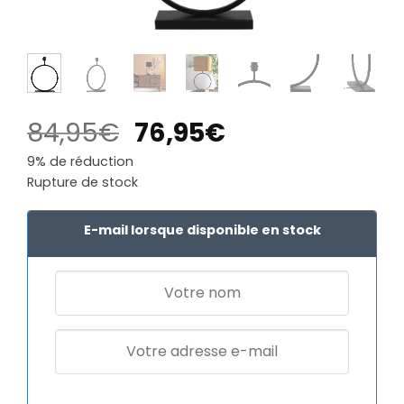
Le
Le
84,95
€
76,95
€
prix
prix
9% de réduction
initial
actuel
Rupture de stock
était :
est :
84,95€.
76,95€.
E-mail lorsque disponible en stock