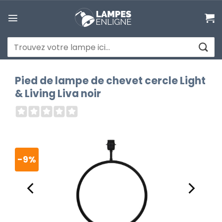
Passer
au
contenu
Recherche
pour :
Pied de lampe de chevet cercle Light
& Living Liva noir
-9%