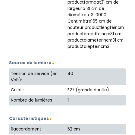
productformaat31 cm de
largeur x 31 cm de
diamètre x 31.0000
Centimètre165 cm de
hauteur productlengteincm
productbreedteincm31 cm
productdiameterincm31 cm
productdiepteincm31
Source de lumière
Tension de service (en
40
Volt):
Culot :
E27 (grande douille)
Nombre de lumières
1
Caractéristiques
Raccordement
52 cm