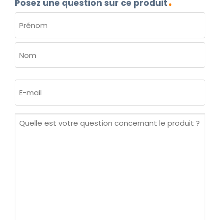
Posez une question sur ce produit
NOM
(NÉCESSAIRE)
Prénom
Nom
E-
mail
(Nécessaire)
Quelle
est
votre
question
concernant
le
produit ?
(Nécessaire)