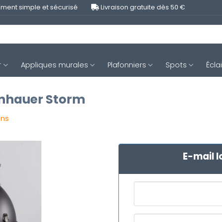
ment simple et sécurisé
Livraison gratuite dès 50 €
r
Appliques murales
Plafonniers
Spots
Écla
inhauer Storm
ons
E-mail l