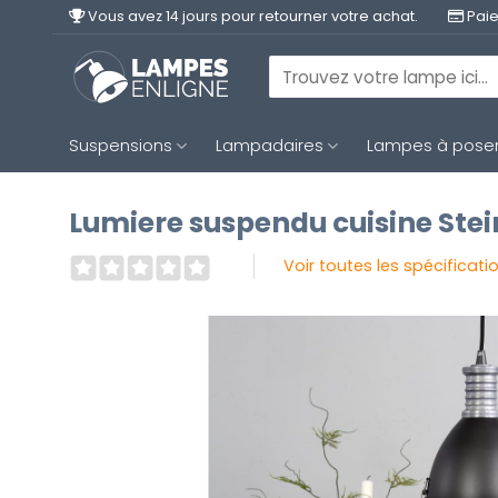
Passer
Vous avez 14 jours pour retourner votre achat.
Paie
au
contenu
Recherche
pour :
Suspensions
Lampadaires
Lampes à pose
Lumiere suspendu cuisine Ste
Voir toutes les spécificati