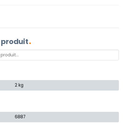
 produit
2 kg
6887