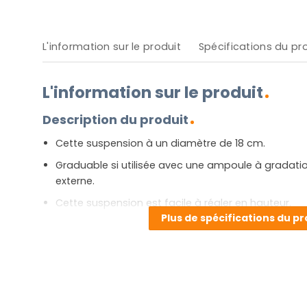
L'information sur le produit
Spécifications du pr
L'information sur le produit
Description du produit
Cette suspension à un diamètre de 18 cm.
Graduable si utilisée avec une ampoule à gradation,
externe.
Cette suspension est facile à régler en hauteur.
Plus de spécifications du pr
l’ajustement est 30-150 cm.
Garantie deux ans.
Avantages et inconvénients
Ce luminaire suspendu est parfait pour diffuser une j