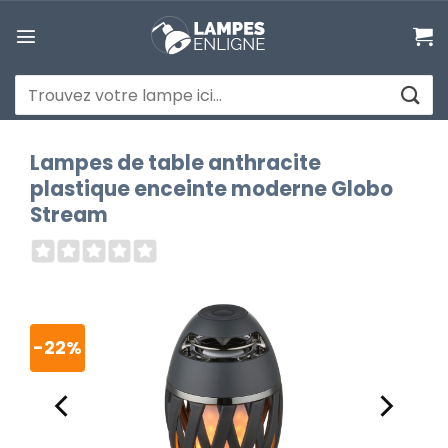
Passer
au
contenu
Recherche
pour :
Lampes de table anthracite
plastique enceinte moderne Globo
Stream
-22%