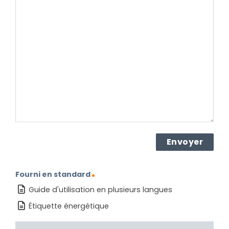
votre
question
concernant
le
produit ?
(Nécessaire)
Fourni en standard
Guide d'utilisation en plusieurs langues
Étiquette énergétique