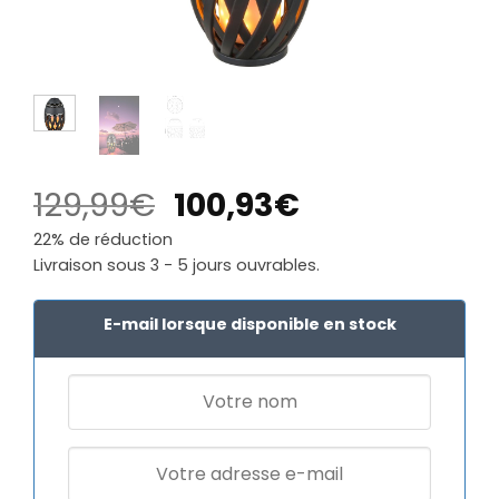
Le
Le
129,99
€
100,93
€
prix
prix
22% de réduction
initial
actuel
Livraison sous 3 - 5 jours ouvrables.
était :
est :
129,99€.
100,93€.
E-mail lorsque disponible en stock