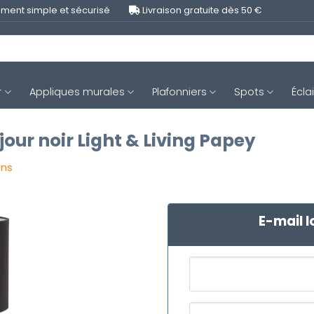
ment simple et sécurisé
Livraison gratuite dès 50 €
r
Appliques murales
Plafonniers
Spots
Écla
ur noir Light & Living Papey
ons
E-mail l