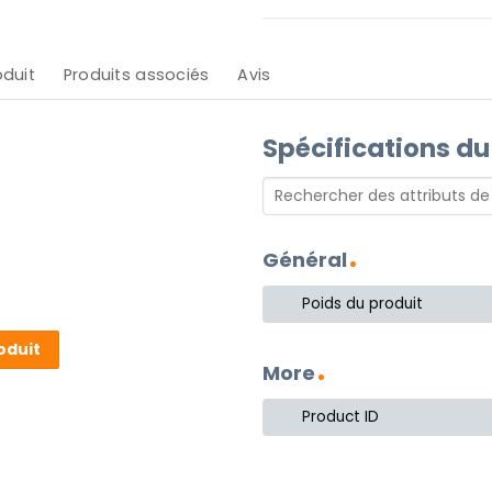
oduit
Produits associés
Avis
Spécifications du
Général
Poids du produit
oduit
More
Product ID
ng est toujours unique et
assique et rétro. L’abat-jour