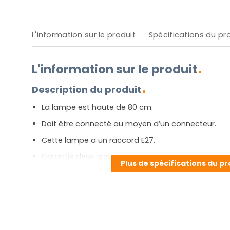
L'information sur le produit
Spécifications du pr
L'information sur le produit
Description du produit
La lampe est haute de 80 cm.
Doit être connecté au moyen d’un connecteur.
Cette lampe a un raccord E27.
Garantie deux ans.
Plus de spécifications du pr
[widgets_on_pages id=E27]
Avantages et inconvénients
Polyvalente ! Le design des lampes de chez Light&Livi
chic. La lampe vase de couleur bronze est à la fois cl