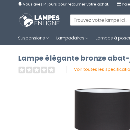
Passer
Vous avez 14 jours pour retourner votre achat.
Paie
au
contenu
Recherche
pour :
Suspensions
Lampadaires
Lampes à pose
Lampe élégante bronze abat-jo
Voir toutes les spécificati