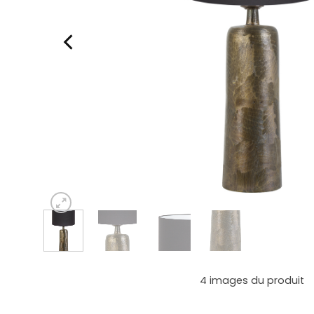
4
images du produit