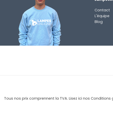
(Nécessaire)
Contact
L'équipe
Blog
Fourni en standard
Guide d'utilisation en plusieurs langues
Étiquette énergétique
AVEZ-VOUS UNE QUESTION ?
Tous nos prix comprennent la TVA. Lisez ici nos Conditions 
Contactez-nous. Vous pouvez nous joindre par e-
l'adresse
info@lampesenligne.fr
.