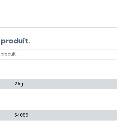
 produit
2 kg
54086