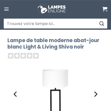
Passer
au
contenu
Recherche
pour :
Lampe de table moderne abat-jour
blanc Light & Living Shiva noir