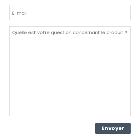
Nom
E-
mail
(Nécessaire)
Quelle
est
votre
question
concernant
le
produit ?
(Nécessaire)