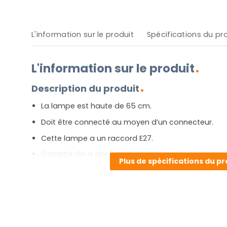
L'information sur le produit
Spécifications du pr
L'information sur le produit
Description du produit
La lampe est haute de 65 cm.
Doit être connecté au moyen d’un connecteur.
Cette lampe a un raccord E27.
Garantie deux ans.
Plus de spécifications du pr
[widgets_on_pages id=E27]
Avantages et inconvénients
Belle et modeste, ce sont les principaux adjectifs de
robuste. Light&Living a conçu « Mace » à la fois pour 