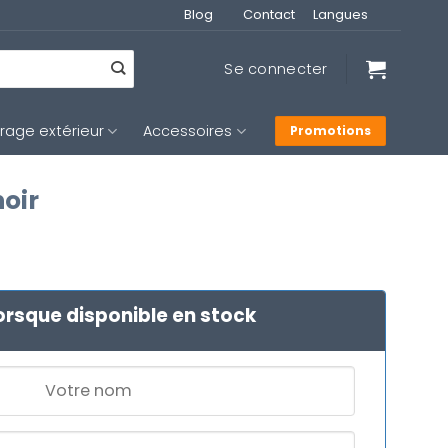
Blog
Contact
Langues
Se connecter
irage extérieur
Accessoires
Promotions
oir
orsque disponible en stock