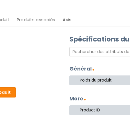
oduit
Produits associés
Avis
Spécifications du
Général
Poids du produit
oduit
More
Product ID
 cette lampe de table
les décorations de style rural