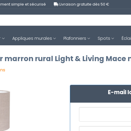
ment simple et sécurisé
Livraison gratuite dès 50 €
r
Appliques murales
Plafonniers
Spots
Écla
 marron rural Light & Living Mace n
ons
E-mail l