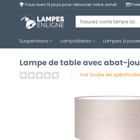
Passer
Vous avez 14 jours pour retourner votre achat.
Paie
au
contenu
Recherche
pour :
Suspensions
Lampadaires
Lampes à pose
Lampe de table avec abat-jour
Voir toutes les spécificati