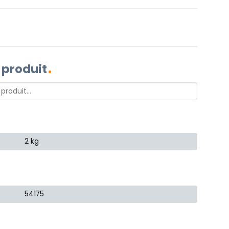
 produit
2 kg
54175