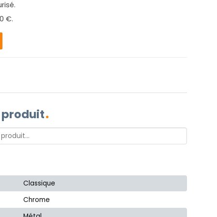
risé.
0 €.
 produit
Classique
Chrome
Métal