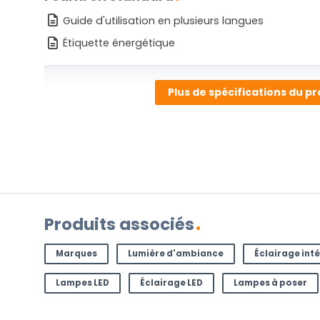
Guide d'utilisation en plusieurs langues
Étiquette énergétique
Plus de spécifications du pr
AVEZ-VOUS UNE QUESTION ?
Contactez-nous. Vous pouvez nous joindre par e-
l'adresse
info@lampesenligne.fr
.
Produits associés
Marques
Lumière d'ambiance
Éclairage inté
Lampes LED
Éclairage LED
Lampes à poser