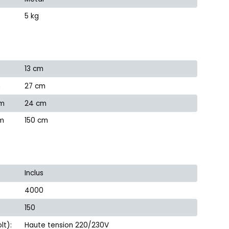
5 kg
13 cm
m
27 cm
cm
24 cm
cm
150 cm
Inclus
4000
150
lt):
Haute tension 220/230V