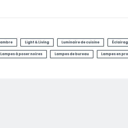
mail à
chambre
Light & Living
Luminaire de cuisine
Éclairag
Lampes à poser noires
Lampes de bureau
Lampes en pr