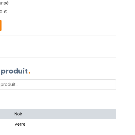
risé.
0 €.
 produit
Noir
Verre