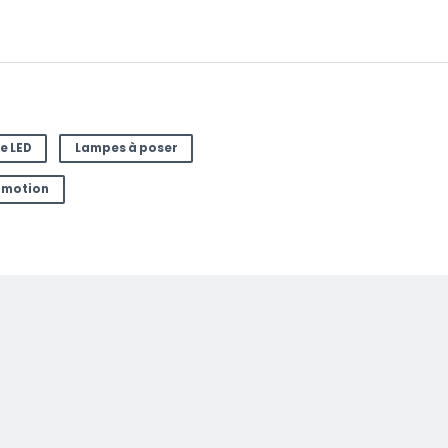
e LED
Lampes à poser
omotion