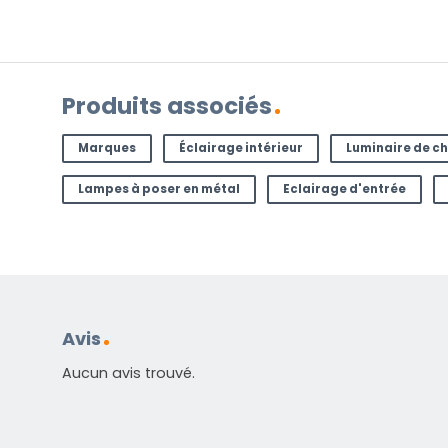
AVEZ-VOUS UNE QUESTION ?
Contactez-nous. Vous pouvez nous joindre par e-
Produits associés
l'adresse
info@lampesenligne.fr
.
Marques
Éclairage intérieur
Luminaire de 
Lampes à poser en métal
Eclairage d'entrée
Avis
Aucun avis trouvé.