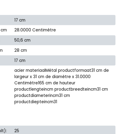
17 cm
n cm
28.0000 Centimètre
m
50,6 cm
cm
28 cm
17 cm
acier materiaalMétal productformaat31 cm de
largeur x 31 cm de diamètre x 31.0000
Centimètre165 cm de hauteur
productlengteincm productbreedteincm31 cm
productdiameterincm31 cm
productdiepteincm31
lt):
25