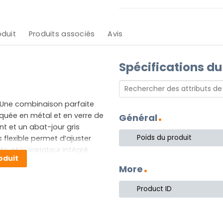
oduit
Produits associés
Avis
Spécifications du
 Une combinaison parfaite
iquée en métal et en verre de
Général
nt et un abat-jour gris
Poids du produit
 flexible permet d’ajuster
s, et le variateur intégré
oduit
 la couleur de la lumière
More
ment une lampe de table,
fonctionnalité à chaque
Product ID