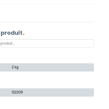
 produit
2 kg
122209