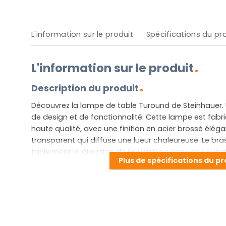
L'information sur le produit
Spécifications du pr
L'information sur le produit
Description du produit
Découvrez la lampe de table Turound de Steinhauer.
de design et de fonctionnalité. Cette lampe est fabr
haute qualité, avec une finition en acier brossé éléga
transparent qui diffuse une lueur chaleureuse. Le bras
facilement la direction de la lumière selon vos souhait
Plus de spécifications du pr
garantit que vous pouvez toujours régler l’intensité et
selon vos préférences. La Turound n’est pas simple
mais un ajout élégant qui apporte du style et de la 
espace.
Avantages et inconvénients