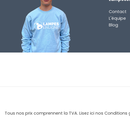
E-
mail
Contact
L'équipe
(Nécessaire)
Quelle
Blog
est
votre
question
concernant
le
produit ?
(Nécessaire)
Tous nos prix comprennent la TVA. Lisez ici nos Conditions 