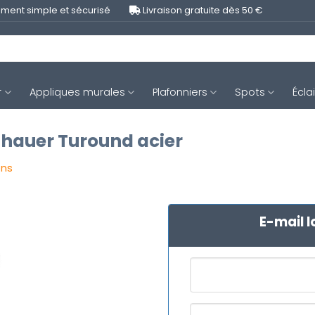
ment simple et sécurisé
Livraison gratuite dès 50 €
r
Appliques murales
Plafonniers
Spots
Écla
nhauer Turound acier
ons
E-mail l