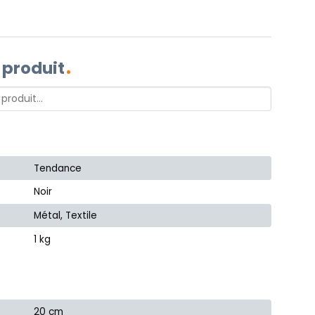
 produit
Tendance
Noir
Métal, Textile
1 kg
20 cm