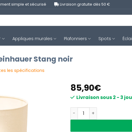
ment simple et sécurisé
Livraison gratuite dès 50 €
r
Appliques murales
Plafonniers
Spots
Écla
inhauer Stang noir
tes les spécifications
85,90
€
Livraison sous 2 - 3 jo
quantité de Lampe d'ambi