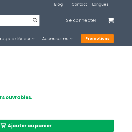
Blog
Contact
Langues
Se connecter
irage extérieur
Accessoires
Promotions
urs ouvrables.
ance murale Steinhauer Stang noir
Ajouter au panier