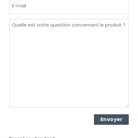
E-
mail
(Nécessaire)
Quelle
est
votre
question
concernant
le
produit ?
(Nécessaire)