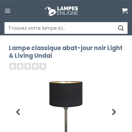
Passer
au
contenu
Recherche
pour :
Lampe classique abat-jour noir Light
& Living Undai