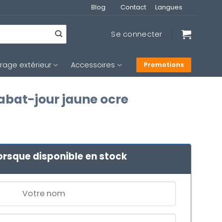
Blog
Contact
Langues
Se connecter
irage extérieur
Accessoires
Promotions
abat-jour jaune ocre
orsque disponible en stock