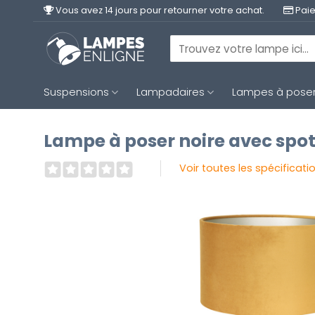
Passer
Vous avez 14 jours pour retourner votre achat.
Paie
au
contenu
Recherche
pour :
Suspensions
Lampadaires
Lampes à pose
Lampe à poser noire avec spot
Voir toutes les spécificati