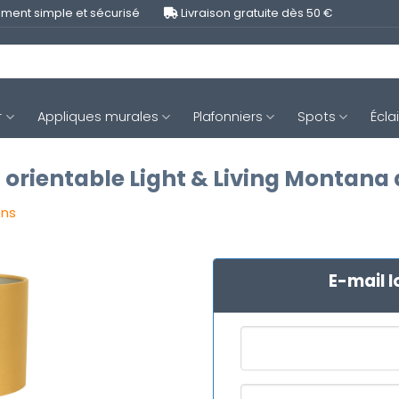
ment simple et sécurisé
Livraison gratuite dès 50 €
r
Appliques murales
Plafonniers
Spots
Écla
 orientable Light & Living Montana 
ons
E-mail l