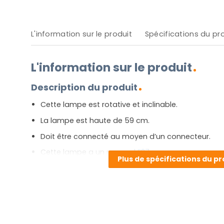
L'information sur le produit
Spécifications du pr
L'information sur le produit
Description du produit
Cette lampe est rotative et inclinable.
La lampe est haute de 59 cm.
Doit être connecté au moyen d’un connecteur.
Cette lampe a un raccord E27.
Plus de spécifications du pr
Garantie deux ans.
[widgets_on_pages id=E27]
Avantages et inconvénients
Vous cherchez à créer une ambiance sans predre le 