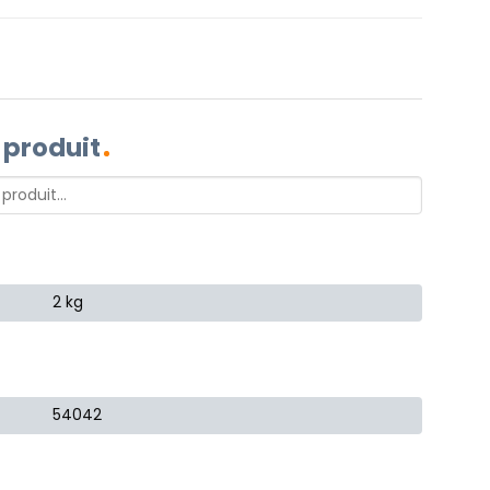
 produit
2 kg
54042