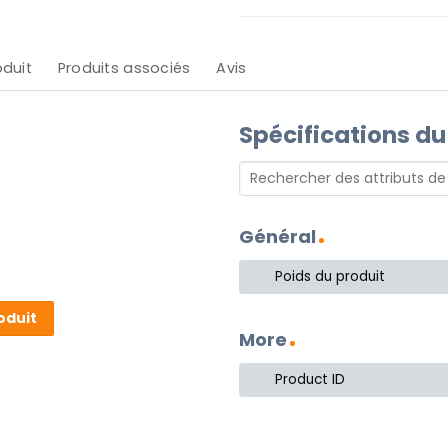
oduit
Produits associés
Avis
Spécifications du
Général
Poids du produit
oduit
More
Product ID
côté pratique ? Ne cherchez