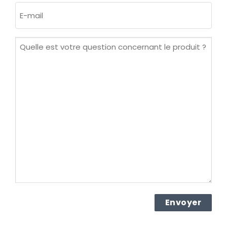
E-
mail
(Nécessaire)
Quelle
est
votre
question
concernant
le
produit ?
(Nécessaire)