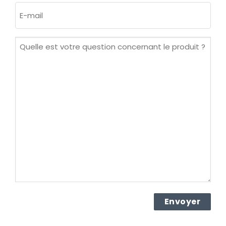
E-
mail
(Nécessaire)
Quelle
est
votre
question
concernant
le
produit ?
(Nécessaire)