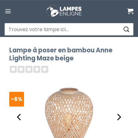
Passer
au
contenu
Recherche
pour :
Lampe à poser en bambou Anne
Lighting Maze beige
-6%