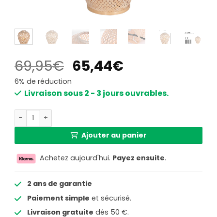
Le
Le
69,95
€
65,44
€
prix
prix
6% de réduction
initial
actuel
Livraison sous 2 - 3 jours ouvrables.
était :
est :
quantité de Lampe à poser en bambou Anne Lighting Maz
69,95€.
65,44€.
Ajouter au panier
Achetez aujourd'hui.
Payez ensuite
.
2 ans de garantie
Paiement simple
et sécurisé.
Livraison gratuite
dés 50 €.