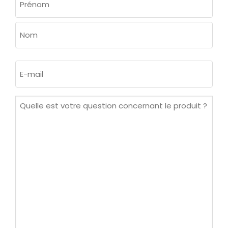
(NÉCESSAIRE)
Prénom
Nom
E-
mail
(Nécessaire)
Quelle
est
votre
question
concernant
le
produit ?
(Nécessaire)