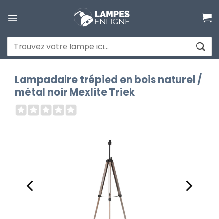
Passer
au
contenu
Recherche
pour :
Lampadaire trépied en bois naturel /
métal noir Mexlite Triek