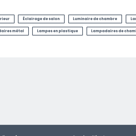
mail à
rieur
Éclairage de salon
Luminaire de chambre
La
aires métal
Lampes en plastique
Lampadaires de cham