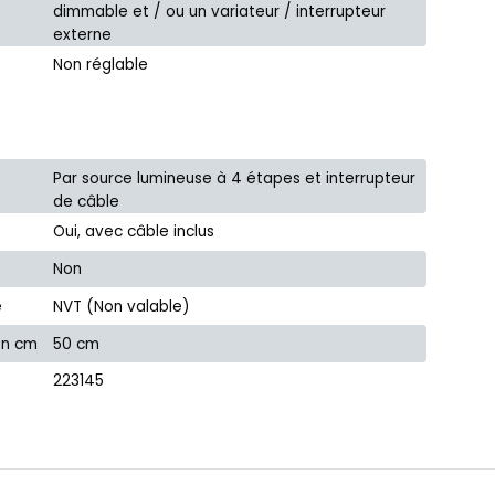
dimmable et / ou un variateur / interrupteur
externe
Non réglable
Par source lumineuse à 4 étapes et interrupteur
de câble
Oui, avec câble inclus
Non
e
NVT (Non valable)
en cm
50 cm
223145