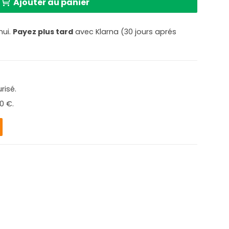
Ajouter au panier
hui.
Payez plus tard
avec Klarna (30 jours aprés
risé.
0 €.