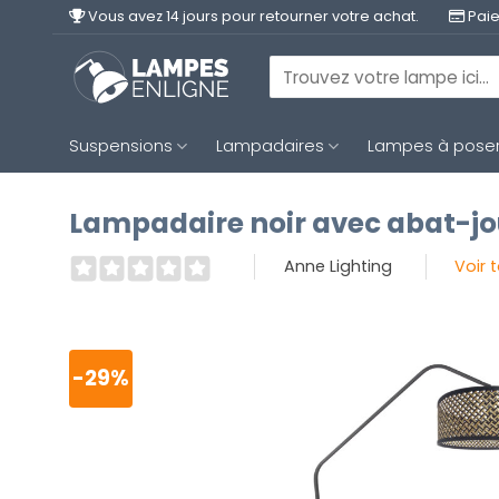
Passer
Vous avez 14 jours pour retourner votre achat.
Paie
au
contenu
Recherche
pour :
Suspensions
Lampadaires
Lampes à pose
Lampadaire noir avec abat-jo
Anne Lighting
Voir 
-29%