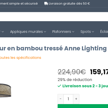
ment simple et sécurisé
Livraison gratuite dès 50 €
r
Appliques murales
Plafonniers
Spots
Écla
ur en bambou tressé Anne Lighting
toutes les spécifications
Le
224,90
€
159,1
prix
29% de réduction
initia
Livraison sous 2 - 3 jo
était 
224,
quantité de Lampadaire no