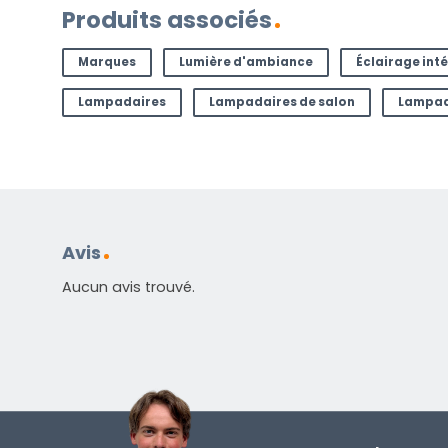
Produits associés
AVEZ-VOUS UNE QUESTION ?
Contactez-nous. Vous pouvez nous joindre par e-
Marques
Lumière d'ambiance
Éclairage inté
l'adresse
info@lampesenligne.fr
.
Lampadaires
Lampadaires de salon
Lampad
Avis
Aucun avis trouvé.