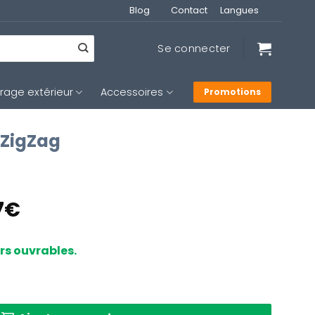
Blog
Contact
Langues
Se connecter
irage extérieur
Accessoires
Promotions
 ZigZag
Le
7
€
prix
l
actuel
urs ouvrables.
:
est :
90€.
159,17€.
ir avec abat-jour en bambou tressé Anne Lighting ZigZa