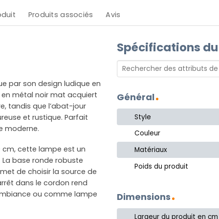
oduit
Produits associés
Avis
Spécifications du
gue par son design ludique en
 en métal noir mat acquiert
Général
e, tandis que l’abat-jour
Style
use et rustique. Parfait
he moderne.
Couleur
 cm, cette lampe est un
Matériaux
ur. La base ronde robuste
Poids du produit
ermet de choisir la source de
arrêt dans le cordon rend
une ambiance ou comme lampe
Dimensions
Largeur du produit en cm