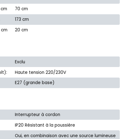
n cm
70 cm
m
173 cm
n cm
20 cm
Exclu
lt):
Haute tension 220/230V
E27 (grande base)
Interrupteur à cordon
IP20 Résistant à la poussière
Oui, en combinaison avec une source lumineuse