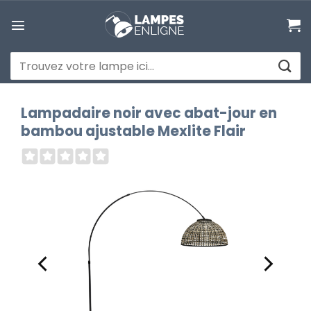
Passer
au
contenu
Recherche
pour :
Lampadaire noir avec abat-jour en
bambou ajustable Mexlite Flair