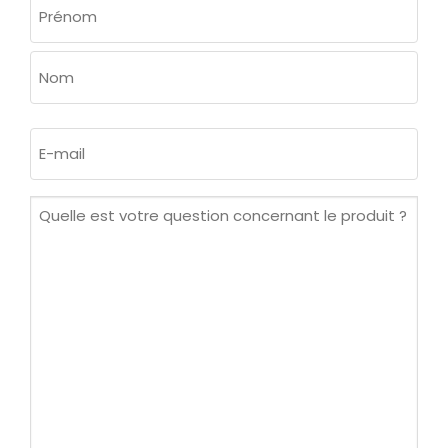
NOM
(NÉCESSAIRE)
Prénom
Nom
E-
mail
(Nécessaire)
Quelle
est
votre
question
concernant
le
produit ?
(Nécessaire)