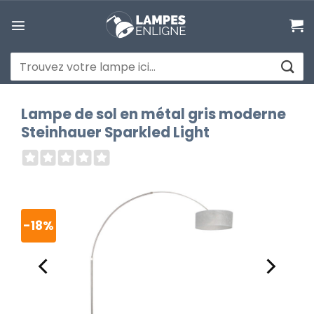
Passer
au
contenu
Recherche
pour :
Lampe de sol en métal gris moderne
Steinhauer Sparkled Light
-18%