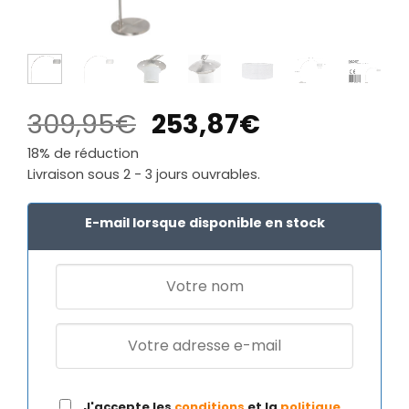
Le
Le
309,95
€
253,87
€
prix
prix
18% de réduction
initial
actuel
Livraison sous 2 - 3 jours ouvrables.
était :
est :
309,95€.
253,87€.
E-mail lorsque disponible en stock
J'accepte les
conditions
et la
politique