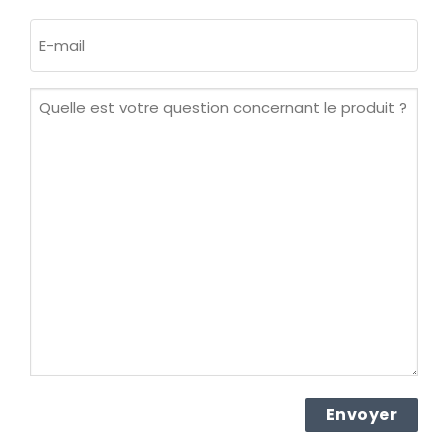
Nom
E-
mail
(Nécessaire)
Quelle
est
votre
question
concernant
le
produit ?
(Nécessaire)