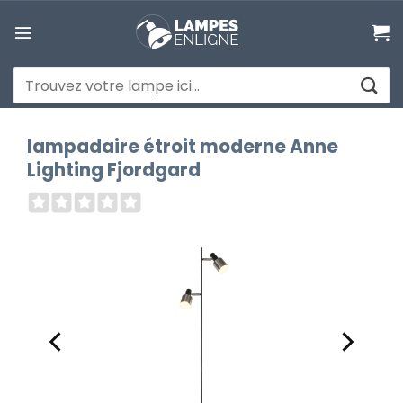
Passer
au
contenu
Recherche
pour :
lampadaire étroit moderne Anne
Lighting Fjordgard