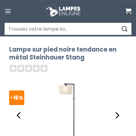
Passer
au
contenu
Recherche
pour :
Lampe sur pied noire tendance en
métal Steinhauer Stang
-16%