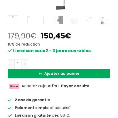
Le
Le
179,90
€
150,45
€
prix
prix
16% de réduction
initial
actuel
Livraison sous 2 - 3 jours ouvrables.
était :
est :
quantité de Lampe sur pied noire tendance en métal Ste
179,90€.
150,45€.
Ajouter au panier
Achetez aujourd'hui.
Payez ensuite
.
2 ans de garantie
Paiement simple
et sécurisé.
Livraison gratuite
dés 50 €.